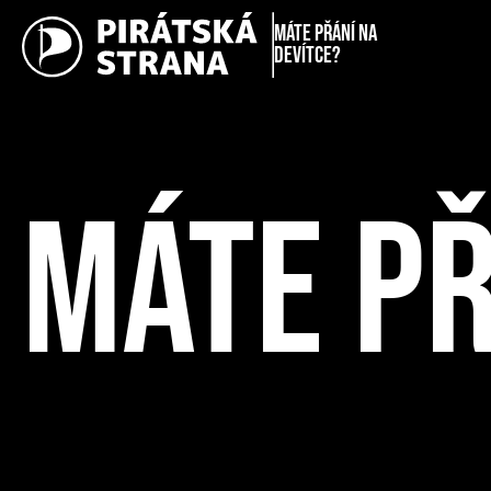
Máte přání na
Devítce?
MÁTE PŘ