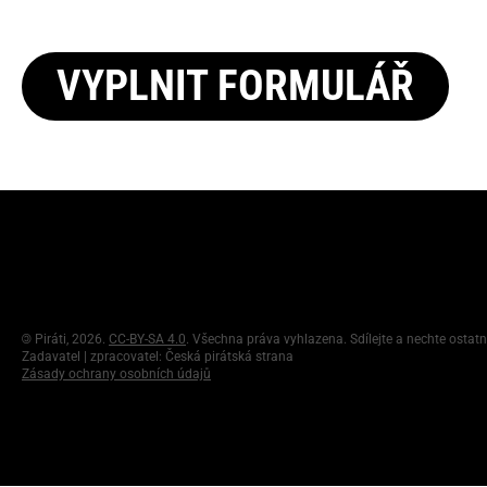
VYPLNIT FORMULÁŘ
©
Piráti, 2026.
CC-BY-SA 4.0
. Všechna práva vyhlazena. Sdílejte a nechte ostatn
Zadavatel | zpracovatel: Česká pirátská strana
Zásady ochrany osobních údajů